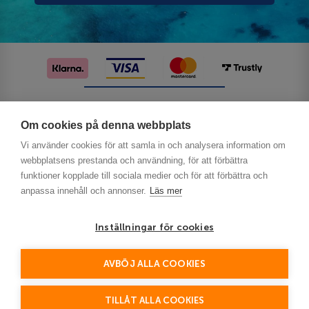
Följ oss på sociala medier
Om cookies på denna webbplats
Vi använder cookies för att samla in och analysera information om
webbplatsens prestanda och användning, för att förbättra
funktioner kopplade till sociala medier och för att förbättra och
anpassa innehåll och annonser.
Läs mer
Inställningar för cookies
Privacy
AVBÖJ ALLA COOKIES
This site is protected by reCAPTCHA and the Google
Policy
Terms of Service
and
apply.
TILLÅT ALLA COOKIES