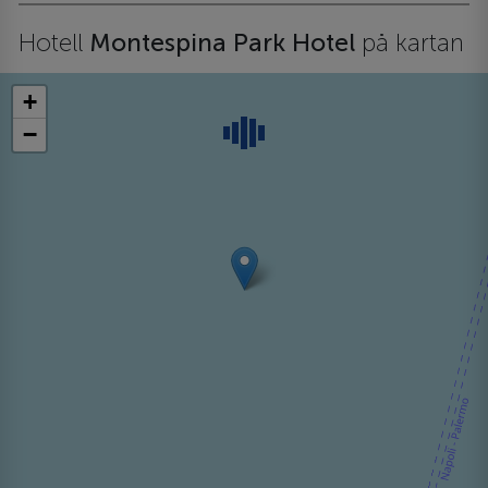
Hotell
Montespina Park Hotel
på kartan
+
−