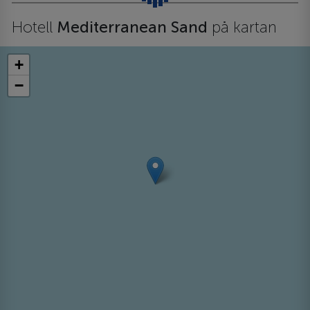
Hotell
Mediterranean Sand
på kartan
+
−