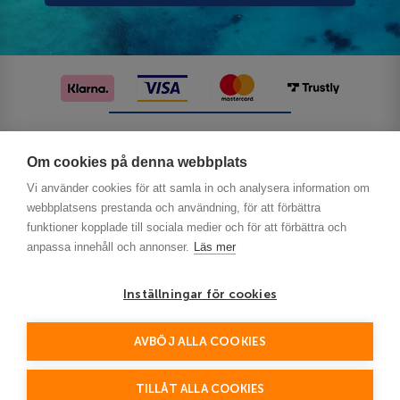
Följ oss på sociala medier
Om cookies på denna webbplats
Vi använder cookies för att samla in och analysera information om
webbplatsens prestanda och användning, för att förbättra
funktioner kopplade till sociala medier och för att förbättra och
anpassa innehåll och annonser.
Läs mer
Inställningar för cookies
Privacy
AVBÖJ ALLA COOKIES
This site is protected by reCAPTCHA and the Google
Policy
Terms of Service
and
apply.
TILLÅT ALLA COOKIES