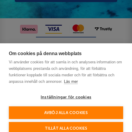
Följ oss på sociala medier
Om cookies på denna webbplats
Vi använder cookies för att samla in och analysera information om
webbplatsens prestanda och användning, för att förbättra
funktioner kopplade till sociala medier och för att förbättra och
anpassa innehåll och annonser.
Läs mer
Inställningar för cookies
Privacy
AVBÖJ ALLA COOKIES
This site is protected by reCAPTCHA and the Google
Policy
Terms of Service
and
apply.
TILLÅT ALLA COOKIES