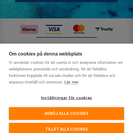
Följ oss på sociala medier
Om cookies på denna webbplats
Vi använder cookies för att samla in och analysera information om
webbplatsens prestanda och användning, för att förbättra
funktioner kopplade till sociala medier och för att förbättra och
anpassa innehåll och annonser.
Läs mer
Inställningar för cookies
Privacy
AVBÖJ ALLA COOKIES
This site is protected by reCAPTCHA and the Google
Policy
Terms of Service
and
apply.
TILLÅT ALLA COOKIES