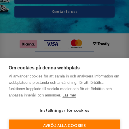
Kontakta oss
Följ oss på sociala medier
Om cookies på denna webbplats
Vi använder cookies för att samla in och analysera information om
webbplatsens prestanda och användning, för att förbättra
funktioner kopplade till sociala medier och för att förbättra och
anpassa innehåll och annonser.
Läs mer
Inställningar för cookies
Privacy
AVBÖJ ALLA COOKIES
This site is protected by reCAPTCHA and the Google