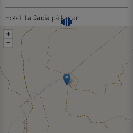
Hotell
La Jacia
på kartan
+
−