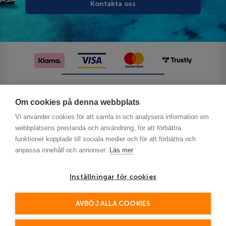
Kontakta oss
Följ oss på sociala medier
Om cookies på denna webbplats
Vi använder cookies för att samla in och analysera information om
webbplatsens prestanda och användning, för att förbättra
funktioner kopplade till sociala medier och för att förbättra och
anpassa innehåll och annonser.
Läs mer
Inställningar för cookies
Privacy
AVBÖJ ALLA COOKIES
This site is protected by reCAPTCHA and the Google
Policy
Terms of Service
and
apply.