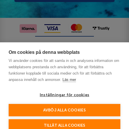
Följ oss på sociala medier
Om cookies på denna webbplats
Vi använder cookies för att samla in och analysera information om
webbplatsens prestanda och användning, för att förbättra
funktioner kopplade till sociala medier och för att förbättra och
anpassa innehåll och annonser.
Läs mer
Inställningar för cookies
Privacy
AVBÖJ ALLA COOKIES
This site is protected by reCAPTCHA and the Google
Policy
Terms of Service
and
apply.
TILLÅT ALLA COOKIES