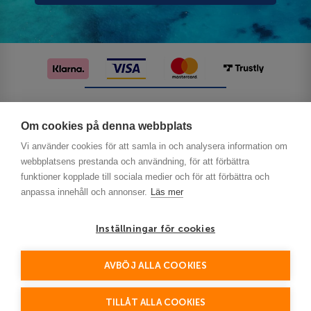
Följ oss på sociala medier
Om cookies på denna webbplats
Vi använder cookies för att samla in och analysera information om
webbplatsens prestanda och användning, för att förbättra
funktioner kopplade till sociala medier och för att förbättra och
anpassa innehåll och annonser.
Läs mer
Inställningar för cookies
Privacy
AVBÖJ ALLA COOKIES
This site is protected by reCAPTCHA and the Google
Policy
Terms of Service
and
apply.
TILLÅT ALLA COOKIES