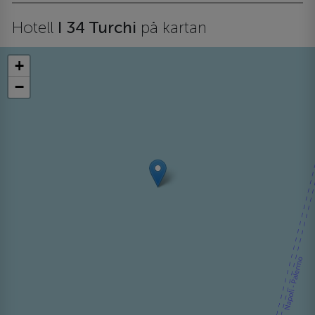
Hotell
I 34 Turchi
på kartan
+
−