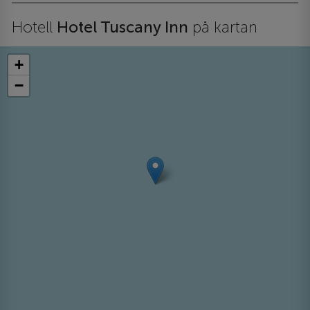
Hotell
Hotel Tuscany Inn
på kartan
+
−