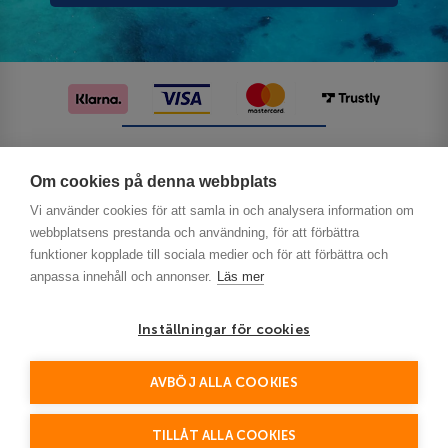
Följ oss på sociala medier
Om cookies på denna webbplats
Vi använder cookies för att samla in och analysera information om
webbplatsens prestanda och användning, för att förbättra
funktioner kopplade till sociala medier och för att förbättra och
anpassa innehåll och annonser.
Läs mer
Inställningar för cookies
Privacy
AVBÖJ ALLA COOKIES
This site is protected by reCAPTCHA and the Google
Policy
Terms of Service
and
apply.
TILLÅT ALLA COOKIES