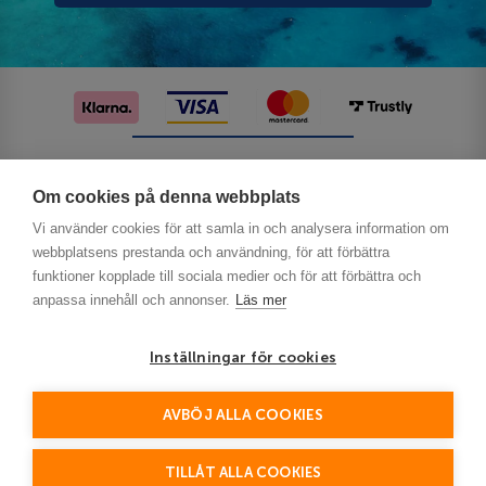
Följ oss på sociala medier
Om cookies på denna webbplats
Vi använder cookies för att samla in och analysera information om
webbplatsens prestanda och användning, för att förbättra
funktioner kopplade till sociala medier och för att förbättra och
anpassa innehåll och annonser.
Läs mer
Inställningar för cookies
Privacy
AVBÖJ ALLA COOKIES
This site is protected by reCAPTCHA and the Google
Policy
Terms of Service
and
apply.
TILLÅT ALLA COOKIES