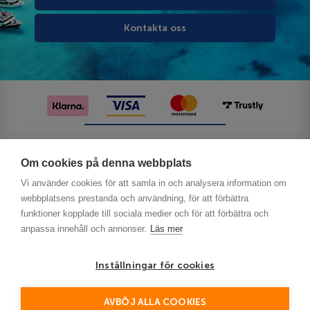
Kontakta oss
Följ oss på sociala medier
Om cookies på denna webbplats
Vi använder cookies för att samla in och analysera information om
webbplatsens prestanda och användning, för att förbättra
funktioner kopplade till sociala medier och för att förbättra och
anpassa innehåll och annonser.
Läs mer
Inställningar för cookies
Privacy
AVBÖJ ALLA COOKIES
This site is protected by reCAPTCHA and the Google