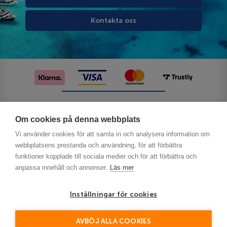
Kontakta oss
Följ oss på sociala medier
Om cookies på denna webbplats
Vi använder cookies för att samla in och analysera information om
webbplatsens prestanda och användning, för att förbättra
funktioner kopplade till sociala medier och för att förbättra och
anpassa innehåll och annonser.
Läs mer
Inställningar för cookies
Privacy
AVBÖJ ALLA COOKIES
This site is protected by reCAPTCHA and the Google