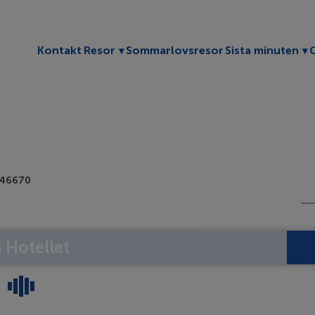
Toggle submenu
To
Kontakt
Resor
Sommarlovsresor
Sista minuten
 46670
Hotellet