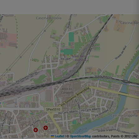
Leaflet
|
©
OpenStreetMap
contributors, Points © 2012 LINZ