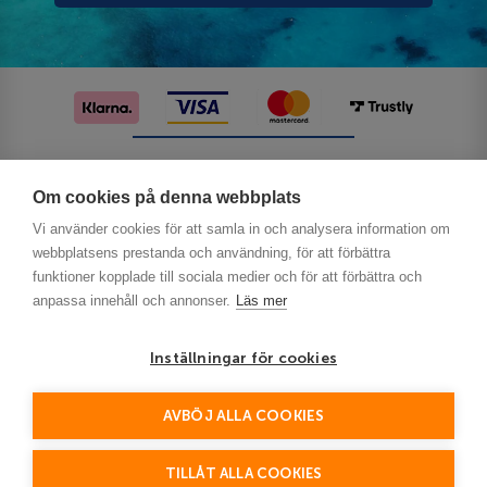
Följ oss på sociala medier
Om cookies på denna webbplats
Vi använder cookies för att samla in och analysera information om
webbplatsens prestanda och användning, för att förbättra
funktioner kopplade till sociala medier och för att förbättra och
anpassa innehåll och annonser.
Läs mer
Inställningar för cookies
Privacy
AVBÖJ ALLA COOKIES
This site is protected by reCAPTCHA and the Google
Policy
Terms of Service
and
apply.
TILLÅT ALLA COOKIES