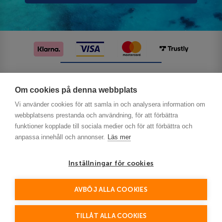
Följ oss på sociala medier
Om cookies på denna webbplats
Vi använder cookies för att samla in och analysera information om
webbplatsens prestanda och användning, för att förbättra
funktioner kopplade till sociala medier och för att förbättra och
anpassa innehåll och annonser.
Läs mer
Inställningar för cookies
Privacy
AVBÖJ ALLA COOKIES
This site is protected by reCAPTCHA and the Google
Policy
Terms of Service
and
apply.
TILLÅT ALLA COOKIES