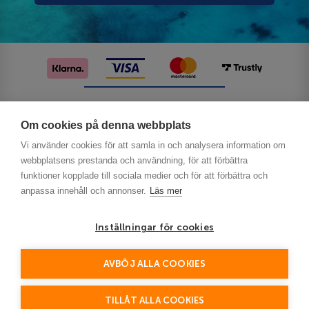
Följ oss på sociala medier
Om cookies på denna webbplats
Vi använder cookies för att samla in och analysera information om
webbplatsens prestanda och användning, för att förbättra
funktioner kopplade till sociala medier och för att förbättra och
anpassa innehåll och annonser.
Läs mer
Inställningar för cookies
Privacy
AVBÖJ ALLA COOKIES
This site is protected by reCAPTCHA and the Google
Policy
Terms of Service
and
apply.
TILLÅT ALLA COOKIES