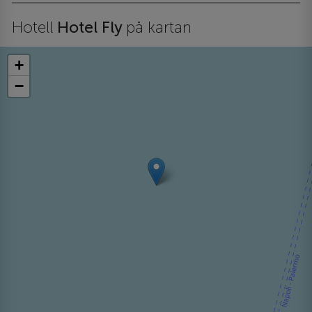
Hotell
Hotel Fly
på kartan
+
−