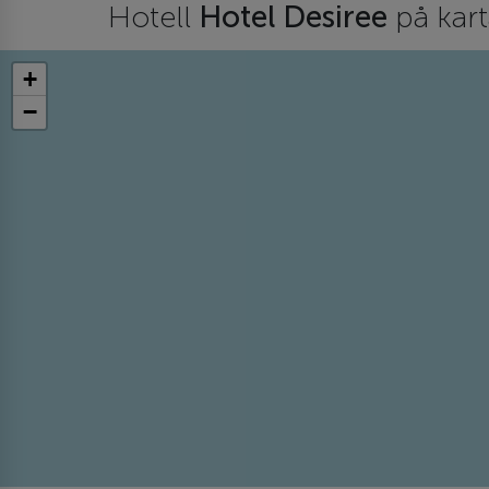
Hotell
Hotel Desiree
på kar
+
−