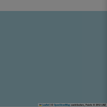
Leaflet
|
©
OpenStreetMap
contributors, Points © 2012 LINZ