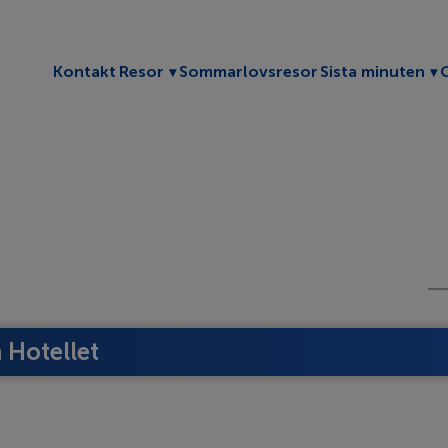
Toggle submenu
To
Kontakt
Resor
Sommarlovsresor
Sista minuten
Hotellet