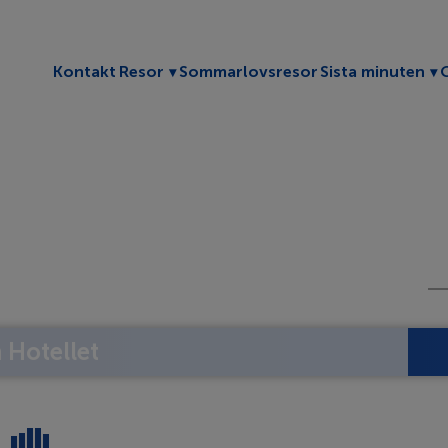
Toggle submenu
To
Kontakt
Resor
Sommarlovsresor
Sista minuten
Hotellet