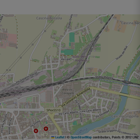
Leaflet
|
©
OpenStreetMap
contributors, Points © 2012 LINZ