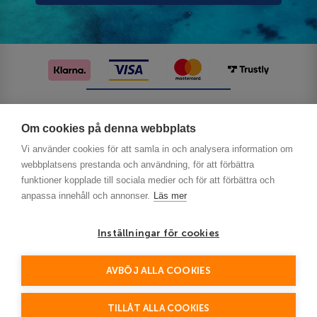
Följ oss på sociala medier
Om cookies på denna webbplats
Vi använder cookies för att samla in och analysera information om
webbplatsens prestanda och användning, för att förbättra
funktioner kopplade till sociala medier och för att förbättra och
anpassa innehåll och annonser.
Läs mer
Inställningar för cookies
Privacy
AVBÖJ ALLA COOKIES
This site is protected by reCAPTCHA and the Google
Policy
Terms of Service
and
apply.
TILLÅT ALLA COOKIES