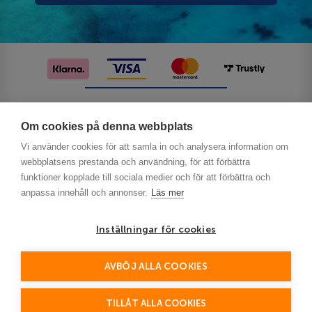
Följ oss på sociala medier
Om cookies på denna webbplats
Vi använder cookies för att samla in och analysera information om
webbplatsens prestanda och användning, för att förbättra
funktioner kopplade till sociala medier och för att förbättra och
anpassa innehåll och annonser.
Läs mer
Inställningar för cookies
Privacy
AVBÖJ ALLA COOKIES
This site is protected by reCAPTCHA and the Google
Policy
Terms of Service
and
apply.
TILLÅT ALLA COOKIES