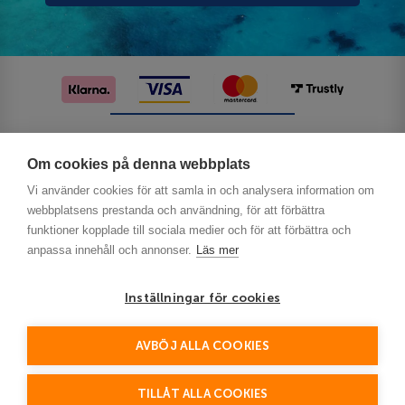
Följ oss på sociala medier
Om cookies på denna webbplats
Vi använder cookies för att samla in och analysera information om
webbplatsens prestanda och användning, för att förbättra
funktioner kopplade till sociala medier och för att förbättra och
anpassa innehåll och annonser.
Läs mer
Inställningar för cookies
Privacy
AVBÖJ ALLA COOKIES
This site is protected by reCAPTCHA and the Google
Policy
Terms of Service
and
apply.
TILLÅT ALLA COOKIES