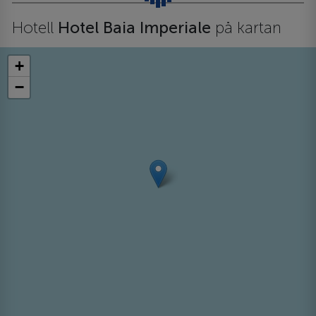
Hotell
Hotel Baia Imperiale
på kartan
+
−