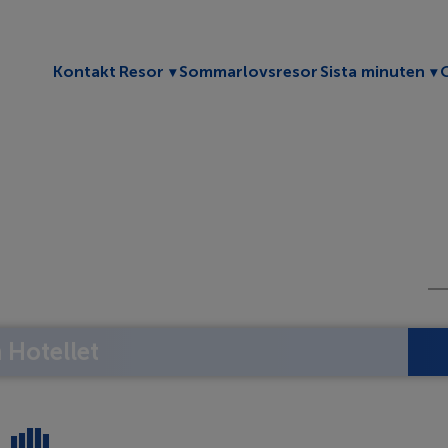
Toggle submenu
To
Kontakt
Resor
Sommarlovsresor
Sista minuten
Hotellet