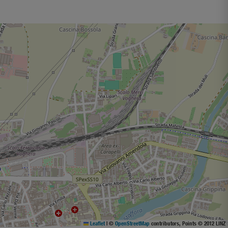
Leaflet
|
©
OpenStreetMap
contributors, Points © 2012 LINZ