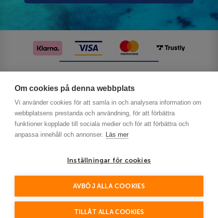
Följ oss på sociala medier
Om cookies på denna webbplats
Vi använder cookies för att samla in och analysera information om
webbplatsens prestanda och användning, för att förbättra
funktioner kopplade till sociala medier och för att förbättra och
anpassa innehåll och annonser.
Läs mer
Inställningar för cookies
Privacy
AVBÖJ ALLA COOKIES
This site is protected by reCAPTCHA and the Google
Policy
Terms of Service
and
apply.
TILLÅT ALLA COOKIES