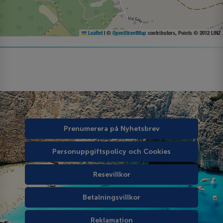
Leaflet
|
©
OpenStreetMap
contributors, Points © 2012 LINZ
Prenumerera på Nyhetsbrev
Personuppgiftspolicy och Cookies
Resevillkor
Betalningsvillkor
Reklamation