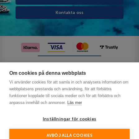
Kontakta oss
Följ oss på sociala medier
Om cookies på denna webbplats
Vi använder cookies för att samla in och analysera information om
webbplatsens prestanda och användning, för att förbättra
funktioner kopplade till sociala medier och för att förbättra och
anpassa innehåll och annonser.
Läs mer
Inställningar för cookies
Privacy
AVBÖJ ALLA COOKIES
This site is protected by reCAPTCHA and the Google