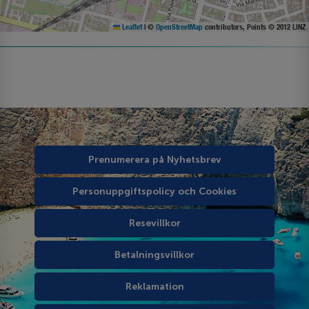
Leaflet
|
©
OpenStreetMap
contributors, Points © 2012 LINZ
Prenumerera på Nyhetsbrev
Personuppgiftspolicy och Cookies
Resevillkor
Betalningsvillkor
Reklamation