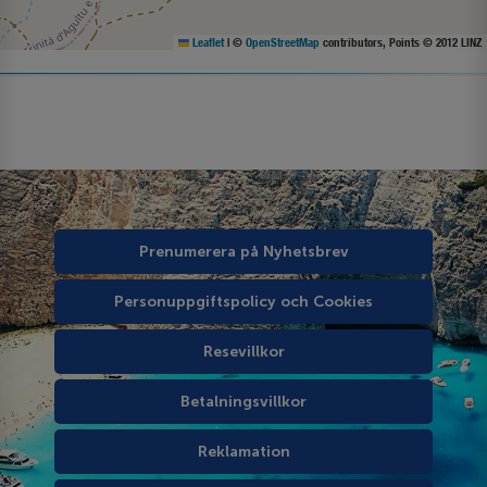
Leaflet
|
©
OpenStreetMap
contributors, Points © 2012 LINZ
Prenumerera på Nyhetsbrev
Personuppgiftspolicy och Cookies
Resevillkor
Betalningsvillkor
Reklamation