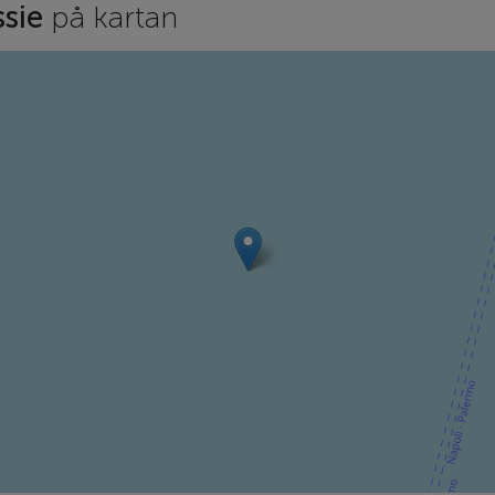
ssie
på kartan