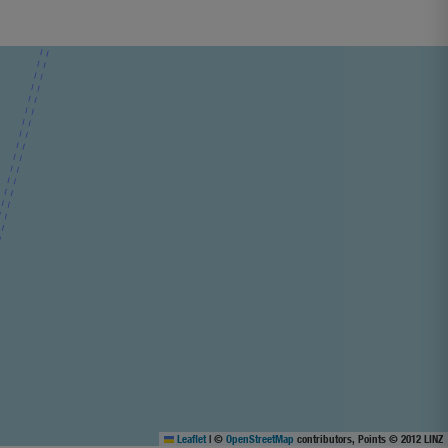
Leaflet
|
©
OpenStreetMap
contributors, Points © 2012 LINZ