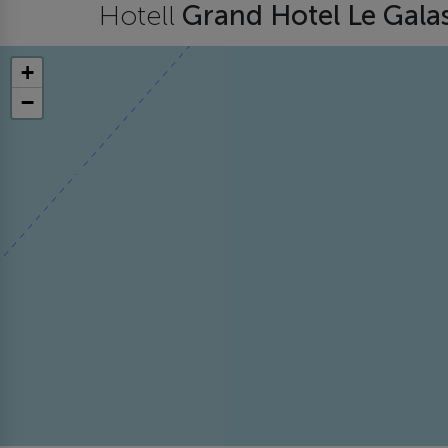
Hotell
Grand Hotel Le Gala
+
−