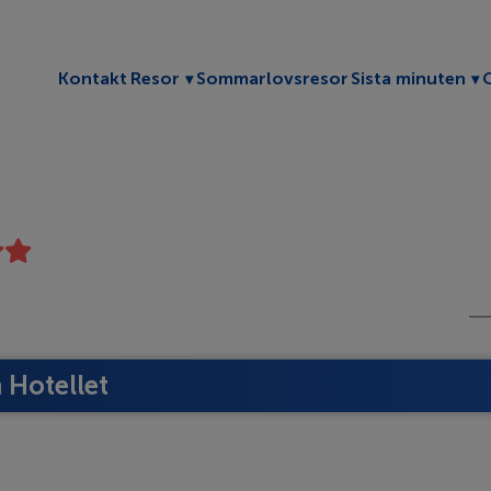
Toggle submenu
To
Kontakt
Resor
Sommarlovsresor
Sista minuten
Hotellet