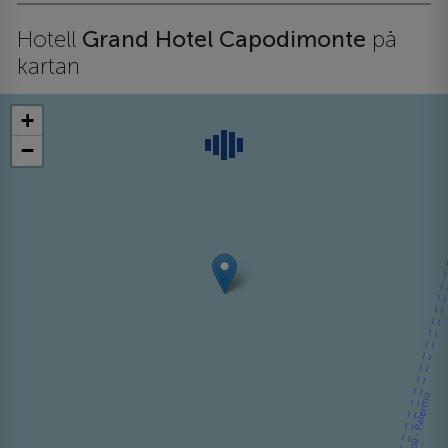
Hotell
Grand Hotel Capodimonte
på
kartan
+
−