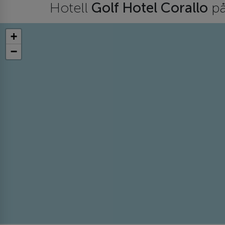
Hotell
Golf Hotel Corallo
på
+
−