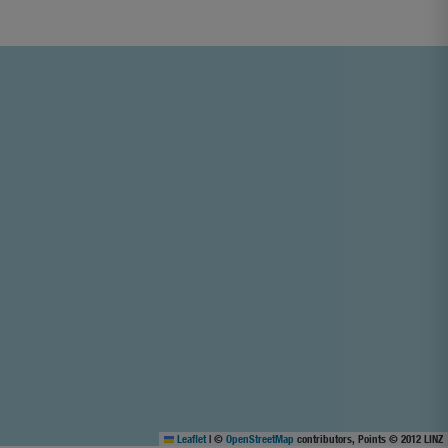
Leaflet
|
©
OpenStreetMap
contributors, Points © 2012 LINZ