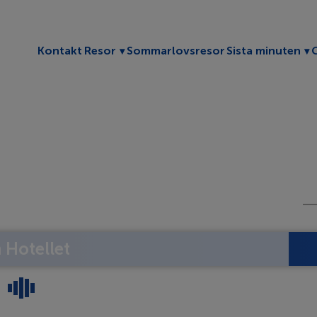
Toggle submenu
To
Kontakt
Resor
Sommarlovsresor
Sista minuten
Hotellet