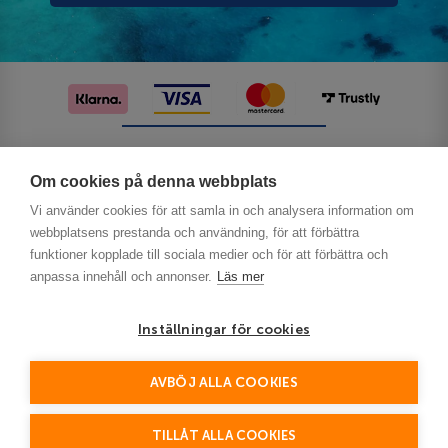
Följ oss på sociala medier
Om cookies på denna webbplats
Vi använder cookies för att samla in och analysera information om
webbplatsens prestanda och användning, för att förbättra
funktioner kopplade till sociala medier och för att förbättra och
anpassa innehåll och annonser.
Läs mer
Inställningar för cookies
Privacy
AVBÖJ ALLA COOKIES
This site is protected by reCAPTCHA and the Google
Policy
Terms of Service
and
apply.
TILLÅT ALLA COOKIES