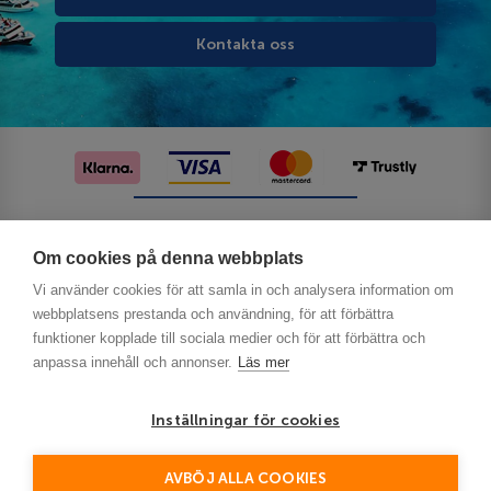
Kontakta oss
Följ oss på sociala medier
Om cookies på denna webbplats
Vi använder cookies för att samla in och analysera information om
webbplatsens prestanda och användning, för att förbättra
funktioner kopplade till sociala medier och för att förbättra och
anpassa innehåll och annonser.
Läs mer
Inställningar för cookies
Privacy
AVBÖJ ALLA COOKIES
This site is protected by reCAPTCHA and the Google