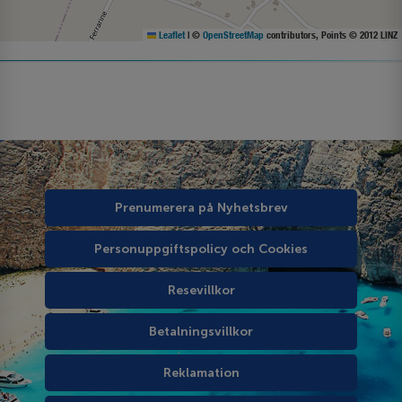
Leaflet
|
©
OpenStreetMap
contributors, Points © 2012 LINZ
Prenumerera på Nyhetsbrev
Personuppgiftspolicy och Cookies
Resevillkor
Betalningsvillkor
Reklamation