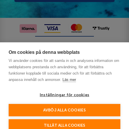
Följ oss på sociala medier
Om cookies på denna webbplats
Vi använder cookies för att samla in och analysera information om
webbplatsens prestanda och användning, för att förbättra
funktioner kopplade till sociala medier och för att förbättra och
anpassa innehåll och annonser.
Läs mer
Inställningar för cookies
Privacy
AVBÖJ ALLA COOKIES
This site is protected by reCAPTCHA and the Google
Policy
Terms of Service
and
apply.
TILLÅT ALLA COOKIES