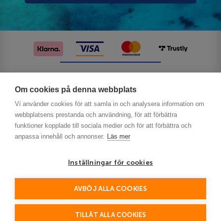
Följ oss på sociala medier
Om cookies på denna webbplats
Vi använder cookies för att samla in och analysera information om
webbplatsens prestanda och användning, för att förbättra
funktioner kopplade till sociala medier och för att förbättra och
anpassa innehåll och annonser.
Läs mer
Inställningar för cookies
Privacy
AVBÖJ ALLA COOKIES
This site is protected by reCAPTCHA and the Google
Policy
Terms of Service
and
apply.
TILLÅT ALLA COOKIES