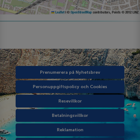
Leaflet
|
©
OpenStreetMap
contributors, Points © 2012 LINZ
Prenumerera på Nyhetsbrev
Personuppgiftspolicy och Cookies
Resevillkor
Betalningsvillkor
Reklamation