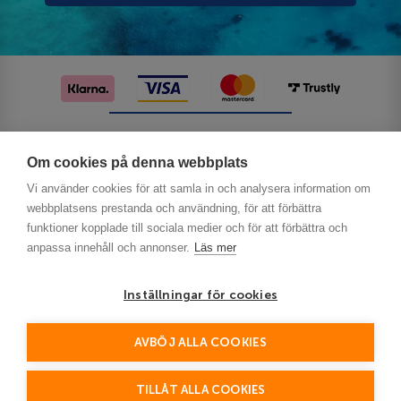
Följ oss på sociala medier
Om cookies på denna webbplats
Vi använder cookies för att samla in och analysera information om
webbplatsens prestanda och användning, för att förbättra
funktioner kopplade till sociala medier och för att förbättra och
anpassa innehåll och annonser.
Läs mer
Inställningar för cookies
Privacy
AVBÖJ ALLA COOKIES
This site is protected by reCAPTCHA and the Google
Policy
Terms of Service
and
apply.
TILLÅT ALLA COOKIES