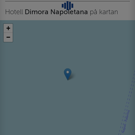
Hotell
Dimora Napoletana
på kartan
+
−