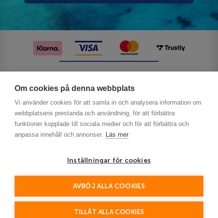
Följ oss på sociala medier
Om cookies på denna webbplats
Vi använder cookies för att samla in och analysera information om
webbplatsens prestanda och användning, för att förbättra
funktioner kopplade till sociala medier och för att förbättra och
anpassa innehåll och annonser.
Läs mer
Inställningar för cookies
Privacy
AVBÖJ ALLA COOKIES
This site is protected by reCAPTCHA and the Google
Policy
Terms of Service
and
apply.
TILLÅT ALLA COOKIES