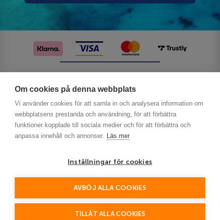
Följ oss på sociala medier
Om cookies på denna webbplats
Vi använder cookies för att samla in och analysera information om
webbplatsens prestanda och användning, för att förbättra
funktioner kopplade till sociala medier och för att förbättra och
anpassa innehåll och annonser.
Läs mer
Inställningar för cookies
Privacy
AVBÖJ ALLA COOKIES
This site is protected by reCAPTCHA and the Google
Policy
Terms of Service
and
apply.
TILLÅT ALLA COOKIES