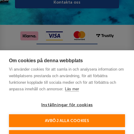
Kontakta oss
Följ oss på sociala medier
Om cookies på denna webbplats
Vi använder cookies för att samla in och analysera information om
webbplatsens prestanda och användning, för att förbättra
funktioner kopplade till sociala medier och för att förbättra och
anpassa innehåll och annonser.
Läs mer
Inställningar för cookies
Privacy
AVBÖJ ALLA COOKIES
This site is protected by reCAPTCHA and the Google
Policy
Terms of Service
and
apply.