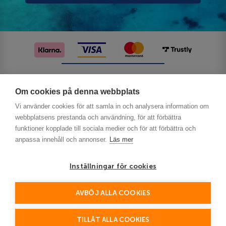
Följ oss på sociala medier
Om cookies på denna webbplats
Vi använder cookies för att samla in och analysera information om
webbplatsens prestanda och användning, för att förbättra
funktioner kopplade till sociala medier och för att förbättra och
anpassa innehåll och annonser.
Läs mer
Inställningar för cookies
Privacy
AVBÖJ ALLA COOKIES
This site is protected by reCAPTCHA and the Google
Policy
Terms of Service
and
apply.
TILLÅT ALLA COOKIES