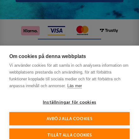
Följ oss på sociala medier
Om cookies på denna webbplats
Vi använder cookies för att samla in och analysera information om
webbplatsens prestanda och användning, för att förbättra
funktioner kopplade till sociala medier och för att förbättra och
anpassa innehåll och annonser.
Läs mer
Inställningar för cookies
Privacy
AVBÖJ ALLA COOKIES
This site is protected by reCAPTCHA and the Google
Policy
Terms of Service
and
apply.
TILLÅT ALLA COOKIES