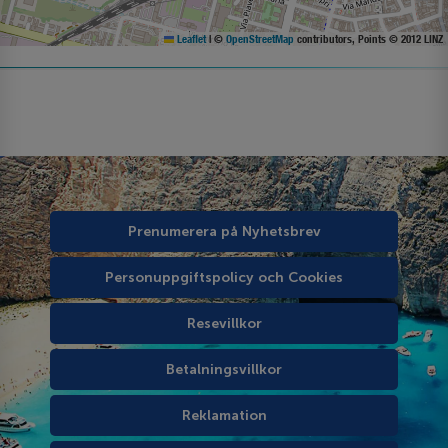
Leaflet
|
©
OpenStreetMap
contributors, Points © 2012 LINZ
Prenumerera på Nyhetsbrev
Personuppgiftspolicy och Cookies
Resevillkor
Betalningsvillkor
Reklamation