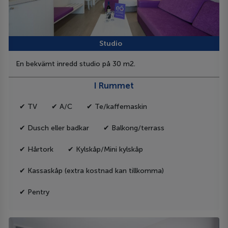
Studio
En bekvämt inredd studio på 30 m2.
I Rummet
✔ TV
✔ A/C
✔ Te/kaffemaskin
✔ Dusch eller badkar
✔ Balkong/terrass
✔ Hårtork
✔ Kylskåp/Mini kylskåp
✔ Kassaskåp (extra kostnad kan tillkomma)
✔ Pentry