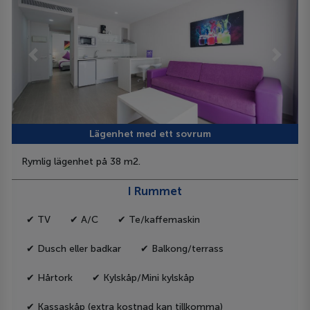
Previous
Next
Lägenhet med ett sovrum
Rymlig lägenhet på 38 m2.
I Rummet
✔ TV
✔ A/C
✔ Te/kaffemaskin
✔ Dusch eller badkar
✔ Balkong/terrass
✔ Hårtork
✔ Kylskåp/Mini kylskåp
✔ Kassaskåp (extra kostnad kan tillkomma)