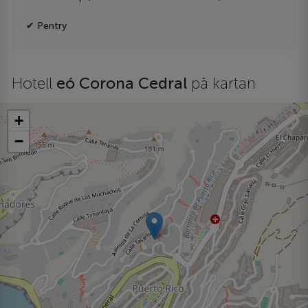
✔ Pentry
Hotell
eó Corona Cedral
på kartan
+
−