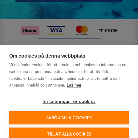
Följ oss på sociala medier
Om cookies på denna webbplats
Vi använder cookies för att samla in och analysera information om
webbplatsens prestanda och användning, för att förbättra
funktioner kopplade till sociala medier och för att förbättra och
anpassa innehåll och annonser.
Läs mer
Inställningar för cookies
Privacy
AVBÖJ ALLA COOKIES
This site is protected by reCAPTCHA and the Google
Policy
Terms of Service
and
apply.
TILLÅT ALLA COOKIES