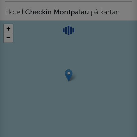
Hotell
Checkin Montpalau
på kartan
+
−