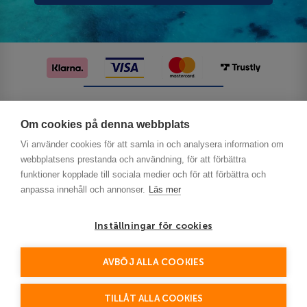
Följ oss på sociala medier
Om cookies på denna webbplats
Vi använder cookies för att samla in och analysera information om
webbplatsens prestanda och användning, för att förbättra
funktioner kopplade till sociala medier och för att förbättra och
anpassa innehåll och annonser.
Läs mer
Inställningar för cookies
Privacy
AVBÖJ ALLA COOKIES
This site is protected by reCAPTCHA and the Google
Policy
Terms of Service
and
apply.
TILLÅT ALLA COOKIES