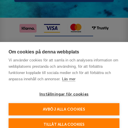
Följ oss på sociala medier
Om cookies på denna webbplats
Vi använder cookies för att samla in och analysera information om
webbplatsens prestanda och användning, för att förbättra
funktioner kopplade till sociala medier och för att förbättra och
anpassa innehåll och annonser.
Läs mer
Inställningar för cookies
Privacy
AVBÖJ ALLA COOKIES
This site is protected by reCAPTCHA and the Google
Policy
Terms of Service
and
apply.
TILLÅT ALLA COOKIES