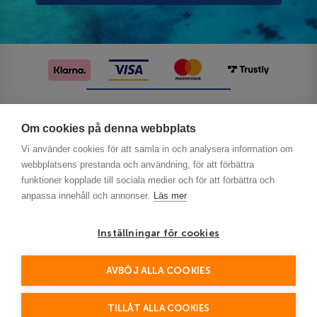
Följ oss på sociala medier
Om cookies på denna webbplats
Vi använder cookies för att samla in och analysera information om
webbplatsens prestanda och användning, för att förbättra
funktioner kopplade till sociala medier och för att förbättra och
anpassa innehåll och annonser.
Läs mer
Inställningar för cookies
Privacy
AVBÖJ ALLA COOKIES
This site is protected by reCAPTCHA and the Google
Policy
Terms of Service
and
apply.
TILLÅT ALLA COOKIES