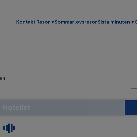
Toggle submenu
To
Kontakt
Resor
Sommarlovsresor
Sista minuten
994
Hotellet