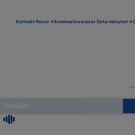
Toggle submenu
To
Kontakt
Resor
Sommarlovsresor
Sista minuten
Hotellet