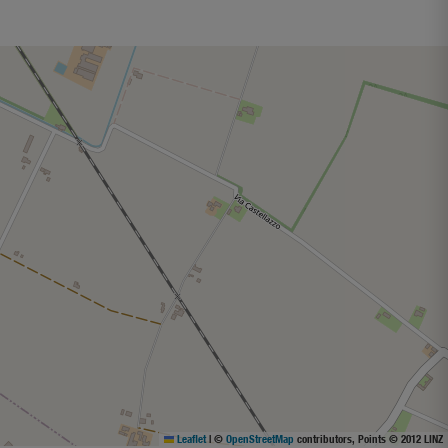
Leaflet
|
©
OpenStreetMap
contributors, Points © 2012 LINZ