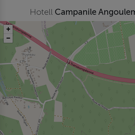
Hotell
Campanile Angouleme
+
−