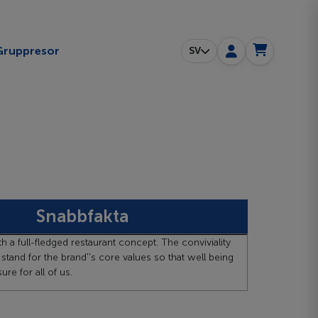
ggle submenu
Gruppresor
SV
Snabbfakta
th a full-fledged restaurant concept. The conviviality
 stand for the brand''s core values so that well being
ure for all of us.