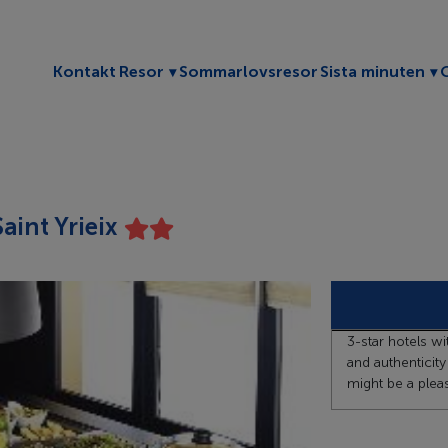
Toggle submenu
To
Kontakt
Resor
Sommarlovsresor
Sista minuten
int Yrieix
3-star hotels wi
and authenticity
might be a pleas