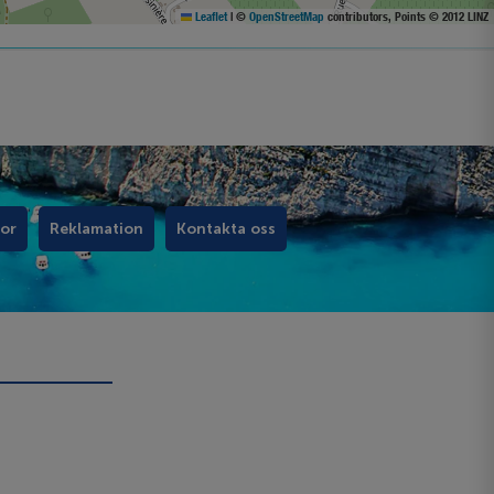
Leaflet
|
©
OpenStreetMap
contributors, Points © 2012 LINZ
kor
Reklamation
Kontakta oss